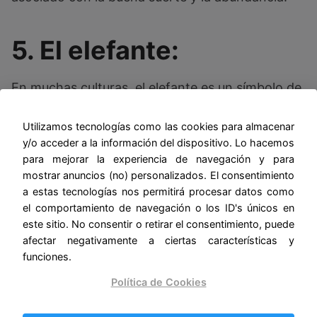
5. El elefante:
En muchas culturas, el elefante es un símbolo de
fuerza, sabiduría y buena suerte. Tener una
estatua o figura de un elefante en casa se cree
Utilizamos tecnologías como las cookies para almacenar
y/o acceder a la información del dispositivo. Lo hacemos
que protege contra la mala suerte y atrae la
para mejorar la experiencia de navegación y para
prosperidad.
mostrar anuncios (no) personalizados. El consentimiento
a estas tecnologías nos permitirá procesar datos como
6.
Amuletos para tu
el comportamiento de navegación o los ID's únicos en
este sitio. No consentir o retirar el consentimiento, puede
casa
: el búho
afectar negativamente a ciertas características y
funciones.
Política de Cookies
En muchas culturas, el búho es considerado un
símbolo de sabiduría, protección y buena suerte.