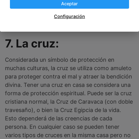
Tener una figura de búho en casa puede ayudar
Aceptar
a proteger contra energías negativas y atraer la
Configuración
buena fortuna.
7. La cruz:
Considerada un símbolo de protección en
muchas culturas, la cruz se utiliza como amuleto
para proteger contra el mal y atraer la bendición
divina. Tener una cruz en casa se considera una
forma de protección espiritual. Puede ser la cruz
cristiana normal, la Cruz de Caravaca (con doble
travesaño), o bien la Cruz Egipcia de la vida.
Esto dependerá de las creencias de cada
persona. En cualquier caso se pueden tener
varios tipos de cruces en la misma casa pero no