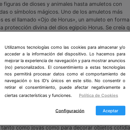
e figuras de dioses y animales hasta amuletos con
adas o símbolos mágicos. Uno de los amuletos más
os es el llamado «Ojo de Horus», un amuleto en forma
a protección divina del dios egipcio Horus. Se creía 
z de proteger a su portador de las malas energías y d
Utilizamos tecnologías como las cookies para almacenar y/o
acceder a la información del dispositivo. Lo hacemos para
entre los fenicios era el «Nudo de Isis», un amuleto 
mejorar la experiencia de navegación y para mostrar anuncios
ión de la diosa egipcia Isis. Se creía que este amuleto
(no) personalizados. El consentimiento a estas tecnologías
s embarazadas y a los niños pequeños.
nos permitirá procesar datos como el comportamiento de
navegación o los ID's únicos en este sitio. No consentir o
retirar el consentimiento, puede afectar negativamente a
tilizaban amuletos con inscripciones encriptadas en 
ciertas características y funciones.
Política de Cookies
 mágicos y de protección. Estas inscripciones podían
vocaciones a los dioses para pedir protección. Adem
Configuración
Aceptar
 también utilizaban amuletos en forma de animales, e
ones, que eran considerados símbolos de protección y
n tanto como joyas como para decorar objetos cotid