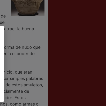
 de
que
e atraer la buena
en forma de nudo que
 tenía el poder de
fenicio, que eran
 ser simples palabras
ás de estos amuletos,
specialmente de
 poder. Estos
ianos, como armas o