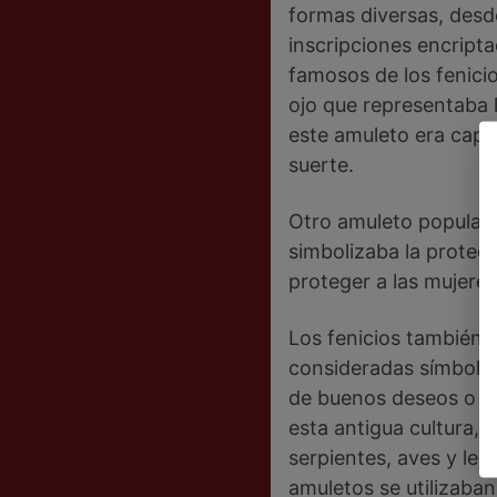
formas diversas, desd
inscripciones encript
famosos de los fenici
ojo que representaba l
este amuleto era capa
suerte.
Otro amuleto popular 
simbolizaba la protecc
proteger a las mujere
Los fenicios también u
consideradas símbolos
de buenos deseos o in
esta antigua cultura,
serpientes, aves y le
amuletos se utilizaba